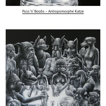
Puss ’n‘ Boobs – Antropomorphe Katze